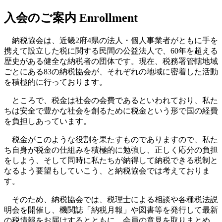
入会のご案内
Enrollment
納税協会は、近畿2府4県の法人・個人事業者がともに手を
携えて設立した税に関する民間の公益法人で、60年を超える
歴史がある健全な納税者の団体です。現在、税務署管轄地域
ごとにある83の納税協会が、それぞれの地域に密着した活動
を積極的に行っております。
ところで、税金は社会の会費であるといわれており、私た
ちは安全で豊かな社会を創るために税金という形で国の経費
を負担しあっています。
税金がこのような役割を果たすものでありますので、私た
ち自身が税金の仕組みを積極的に勉強し、正しく応分の負担
をしよう、そして同時に私たちが納得して納税できる税制と
なるよう要望もしていこう、と納税協会では考えておりま
す。
そのため、納税協会では、税理士による相談や各種税法説
明会を開催し、機関誌「納税月報」や図書等を発行して最新
の税情報をお届けするとともに、会員の意見を取りまとめ、