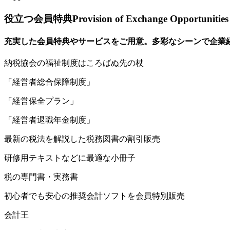
役立つ会員特典
Provision of Exchange Opportunities
充実した会員特典やサービスをご用意。多彩なシーンで企業
納
税協会の福祉制度はころばぬ先の杖
「経営者総合保障制度」
「経営保全プラン」
「経営者退職年金制度」
最
新の税法を解説した税務図書の割引販売
研修用テキストなどに最適な小冊子
税の専門書・実務書
初
心者でも安心の推奨会計ソフトを会員特別販売
会計王