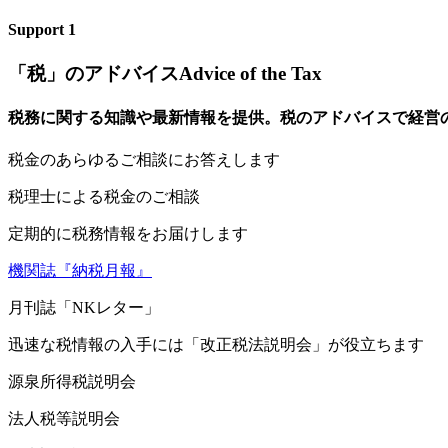
Support
1
「税」のアドバイス
Advice of the Tax
税務に関する知識や最新情報を提供。税のアドバイスで経営
税
金のあらゆるご相談にお答えします
税理士による税金のご相談
定
期的に税務情報をお届けします
機関誌『納税月報』
月刊誌「NKレター」
迅
速な税情報の入手には「改正税法説明会」が役立ちます
源泉所得税説明会
法人税等説明会