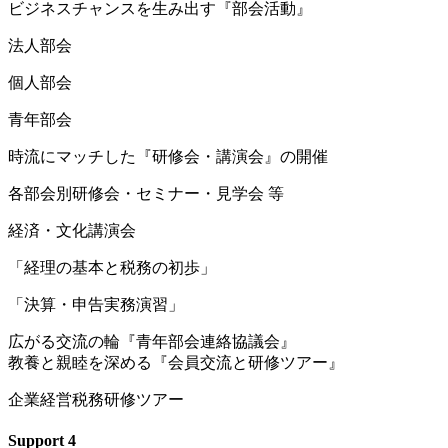
ビ
ジネスチャンスを生み出す『部会活動』
法人部会
個人部会
青年部会
時
流にマッチした『研修会・講演会』の開催
各部会別研修会・セミナー・見学会 等
経済・文化講演会
「経理の基本と税務の初歩」
「決算・申告実務演習」
広
がる交流の輪『青年部会連絡協議会』
教
養と親睦を深める『会員交流と研修ツアー』
企業経営税務研修ツアー
Support
4