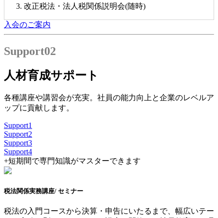
改正税法・法人税関係説明会(随時)
入会のご案内
Support
02
人材育成サポート
各種講座や講習会が充実。社員の能力向上と企業のレベルア
ップに貢献します。
Support
1
Support
2
Support
3
Support
4
+
短期間で専門知識がマスターできます
税法関係実務講座
/ セミナー
税法の入門コースから決算・申告にいたるまで、幅広いテー