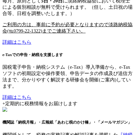
毎月、原則として
5日・20日
に淡路納税協会において税理士
による個別相談が無料で受けられます。
（但し、土日祝の場
合等、日程を調整いたします。）
ご利用の方は、事前に予約が必要となりますので
淡路納税協
会(℡0799-22-1322)
までご連絡下さい。
詳細はこちら
e-Taxでの申告・納税を支援します
国税電子申告・納税システム（e-Tax）導入準備から、e-Tax
ソフトの初期設定や操作要領、申告データの作成及び送信方
法まで、分かりやすく解説する研修会を開催(ご案内)してい
ます。
詳細はこちら
+
定期的に税務情報をお届けします
機関誌「納税月報」・広報紙「あわじ税のかけ橋」
・「メールマガジン」
機関紙として、税務の実務記事や解説記事を満載した
『納税