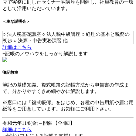
マで実務に則したセミナーや講座を開催し、社員教育の一環
として活用いただいています。
＜主な説明会＞
○ 法人税基礎講座 ○ 法人税中級講座 ○ 経理の基本と税務の
初歩 ○ 決算・申告実務演習 他
詳細はこちら
+
記帳のノウハウをしっかり解説します
簿記教室
簿記の基礎知識、複式帳簿の記帳方法から申告書の作成ま
で、分かりやすくきめ細やかに解説します。
※窓口には「複式帳簿」をはじめ、各種の申告用紙や届出用
紙等をご用意しています。お気軽にご利用下さい。
令和元年11/8(金)～開催【全4回】
詳細はこちら
+
会計ソフトによる記帳を支援します