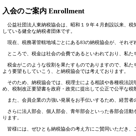
入会のご案内
Enrollment
公益社団法人東納税協会は、昭和１９年４月創設以来、税知
している健全な納税者団体です。
現在、税務署管轄地域ごとにある83の納税協会が、それぞ
ところで、税金は社会の会費であるといわれており、私たち
税金がこのような役割を果たすものでありますので、私たち
よう要望もしていこう、と納税協会では考えております。
そのため、納税協会では、税理士による相談や各種税法説明
め、税制改正要望書を政府・政党に提出して公正で公平な税
また、会員企業の力強い発展をお手伝いするため、経営者の
さらに法人部会、個人部会、青年部会といった各部会活動を
ります。
皆様には、ぜひとも納税協会の考え方にご賛同いただき、