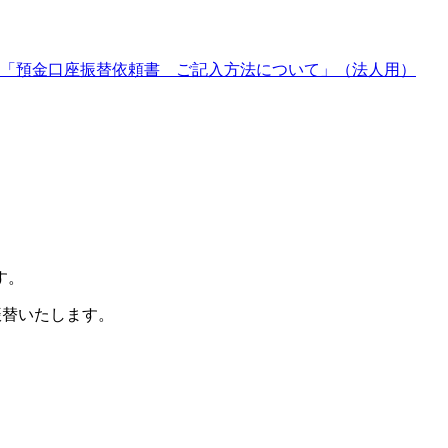
「預金口座振替依頼書 ご記入方法について」
（法人用）
す。
振替いたします。
。