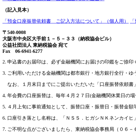
（記入見本）
「預金口座振替依頼書 ご記入方法について」
（個人用）
「
〒540-0008
大阪市中央区大手前１－５－３３（納税協会ビル）
公益社団法人 東納税協会 宛て
Fax 06-6941-6277
2. 申込書のお届印は、必ず金融機関にお届けの印鑑をご捺印
3. ご利用いただける金融機関は都市銀行・地方銀行全行・
なお、１月末日までにご提出いただいた「口座振替依頼書」
4. 年会費の口座振替は、毎年４月２７日(金融機関休業日
5. ４月上旬に事前通知として、振替口座・振替日・振替金
6. 口座引き落とし名称は、「ＮＳＳ．ヒガシＮＫネンカイ
7. ご不明な点がございましたら、東納税協会事務局（０６