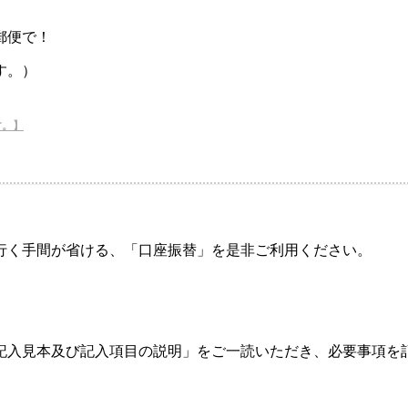
郵便で！
す。）
す。】
行く手間が省ける、「口座振替」を是非ご利用ください。
「記入見本及び記入項目の説明」をご一読いただき、必要事項