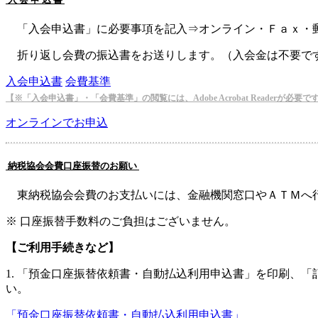
「入会申込書」に必要事項を記入⇒オンライン・Ｆａｘ・
折り返し会費の振込書をお送りします。（入会金は不要で
入会申込書
会費基準
【※「入会申込書」・「会費基準」の閲覧には、Adobe Acrobat Readerが必要で
オンラインでお申込
納税協会会費口座振替のお願い
東納税協会会費のお支払いには、金融機関窓口やＡＴＭへ
※ 口座振替手数料のご負担はございません。
【ご利用手続きなど】
1. 「預金口座振替依頼書・自動払込利用申込書」を印刷、
い。
「預金口座振替依頼書
・自動払込利用申込書」