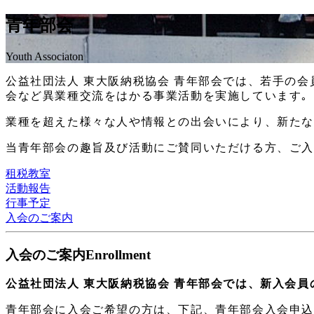
青年部会
Youth Associaton
公益社団法人 東大阪納税協会 青年部会では、若手の
会など異業種交流をはかる事業活動を実施しています｡
業種を超えた様々な人や情報との出会いにより、新たな
当青年部会の趣旨及び活動にご賛同いただける方、ご
租税教室
活動報告
行事予定
入会のご案内
入会のご案内
Enrollment
公益社団法人 東大阪納税協会 青年部会では、新入会
青年部会に入会ご希望の方は、下記、青年部会入会申