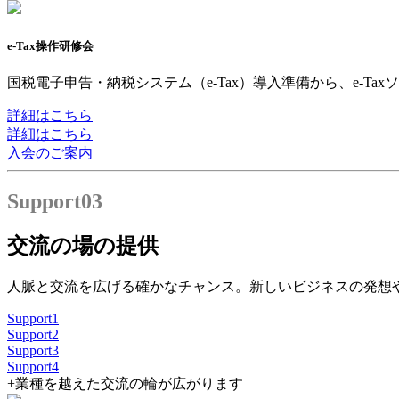
e-Tax操作研修会
国税電子申告・納税システム（e-Tax）導入準備から、e-
詳細はこちら
詳細はこちら
入会のご案内
Support
03
交流の場の提供
人脈と交流を広げる確かなチャンス。新しいビジネスの発想
Support
1
Support
2
Support
3
Support
4
+
業種を越えた交流の輪が広がります