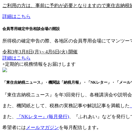
ご利用の方は、事前に予約が必要となりますので
東住吉納税協会(
詳細はこちら
会員専用確定申告相談会場の開設
所得税の確定申告の際、各地区の会員専用会場にてマンツー
令和3年3月8日(月)～4月6日(火) 開催
詳細はこちら
+
定期的に税務情報をお届けします
「東住吉納税ニュース」
・機関誌「納税月報」
・「NKレター」
・「メール
『東住吉納税ニュース』を年3回発行し、各種講演会や説明
また、機関紙として、税務の実務記事や解説記事を満載した
また、
『NKレター』(毎月発行)
、『ふれあい』などを発行し
希望者には
メールマガジン
を毎月配信します｡