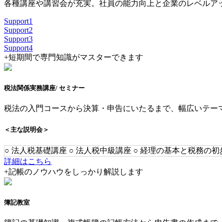
各種講座や講習会が充実。社員の能力向上と企業のレベルア
Support
1
Support
2
Support
3
Support
4
+
短期間で専門知識がマスターできます
税法関係実務講座
/ セミナー
税法の入門コースから決算・申告にいたるまで、幅広いテー
＜主な説明会＞
○ 法人税基礎講座 ○ 法人税中級講座 ○ 経理の基本と税務の初
詳細はこちら
+
記帳のノウハウをしっかり解説します
簿記教室