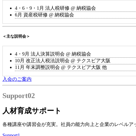
4・6・9・1月
法人税研修
@ 納税協会
6月
資産税研修
@ 納税協会
＜主な説明会＞
4・9月
法人決算説明会
@ 納税協会
10月
改正法人税法説明会
@ テクスピア大阪
11月
年末調整説明会
@ テクスピア大阪 他
入会のご案内
Support
02
人材育成サポート
各種講座や講習会が充実。社員の能力向上と企業のレベルア
Support
1