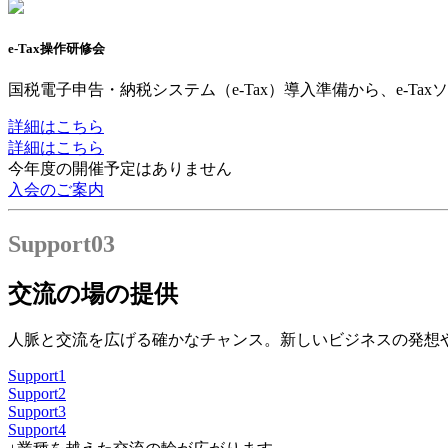
e-Tax操作研修会
国税電子申告・納税システム（e-Tax）導入準備から、e-
詳細はこちら
詳細はこちら
今年度の開催予定はありません
入会のご案内
Support
03
交流の場の提供
人脈と交流を広げる確かなチャンス。新しいビジネスの発想
Support
1
Support
2
Support
3
Support
4