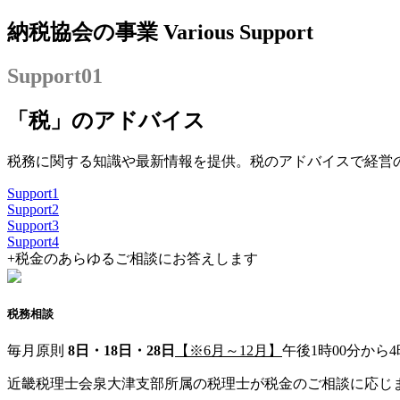
納税協会の事業
Various Support
Support
01
「税」のアドバイス
税務に関する知識や最新情報を提供。税のアドバイスで経営
Support
1
Support
2
Support
3
Support
4
+
税金のあらゆるご相談にお答えします
税務相談
毎月原則
8日・18日・28日
【※6月～12月】
午後1時00分から4
近畿税理士会泉大津支部所属の税理士が税金のご相談に応じ