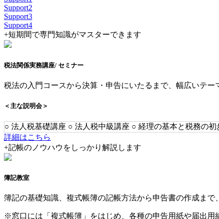
Support
2
Support
3
Support
4
+
短期間で専門知識がマスターできます
税法関係実務講座
/ セミナー
税法の入門コースから決算・申告にいたるまで、幅広いテー
＜主な説明会＞
○ 法人税基礎講座 ○ 法人税中級講座 ○ 経理の基本と税務の初
詳細はこちら
+
記帳のノウハウをしっかり解説します
簿記教室
簿記の基礎知識、複式帳簿の記帳方法から申告書の作成まで
※窓口には「複式帳簿」をはじめ、各種の申告用紙や届出用