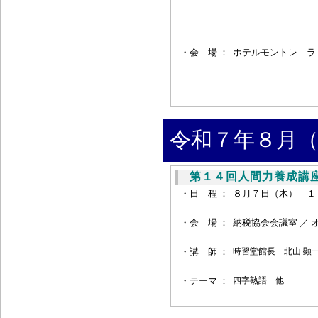
・会 場 ：
ホテルモントレ ラ
令和７年８月（
第１４回人間力養成講座
・日 程 ：
８月７日（木） １
・会 場 ：
納税協会会議室 ／ 
・
講 師 ：
時習堂館長
北山 顕一
・
テーマ ：
四字熟語 他