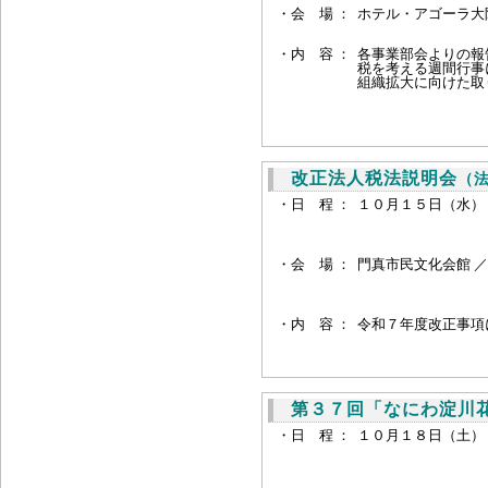
・会 場 ：
ホテル・アゴーラ大阪
・
内 容 ：
各事業部会よりの報
税を考える週間行事
組織拡大に向けた取
改正法人税法説明会
（
・日 程 ：
１０月１５日（水）
・
会 場 ：
門真市民文化会館 ／
・内 容 ：
令和７年度改正事項
第３７回「なにわ淀川
・日 程 ：
１０月１８日（土）