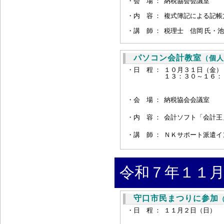
・会 場 ：
納税協会会議室
・
内 容 ：
複式簿記による記帳
・講 師 ：
税理士 信岡 氏・池
パソコン会計教室
（個人
・日 程 ：
１０月３１日（金
１３：３０～１６：
・会 場 ：
納税協会会議室
・
内 容 ：
会計ソフト「会計王
・
講 師 ：
ＮＫサポート派遣イ
令和７年１１月
守口市民まつりに参加
・日 程 ：
１１月２日（日）