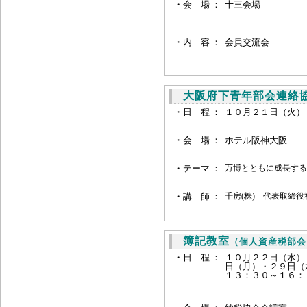
・会 場 ：
十三会場
・
内 容 ：
会員交流会
大阪府下青年部会連絡協
・日 程 ：
１０月２１日（火）
・会 場 ：
ホテル阪神大阪
・
テーマ ：
万博とともに成長する
・
講 師 ：
千房(株) 代表取締役
簿記教室
（個人資産税部会
・日 程 ：
１０月２２日（水）
日（月）・２９日（
１３：３０～１６：