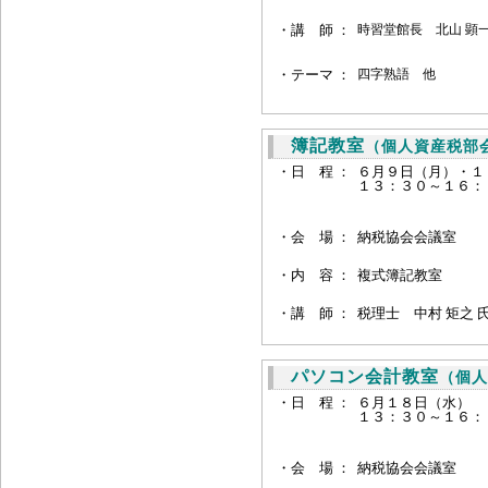
・
講 師 ：
時習堂館長
北山 顕一
・
テーマ ：
四字熟語 他
簿記教室
（個人資産税部
・日 程 ：
６月９日（月）・１
１３：３０～１６：
・会 場 ：
納税協会会議室
・
内 容 ：
複式簿記教室
・講 師 ：
税理士 中村 矩之 
パソコン会計教室
（個人
・日 程 ：
６月１８日（水）
１３：３０～１６：
・会 場 ：
納税協会会議室