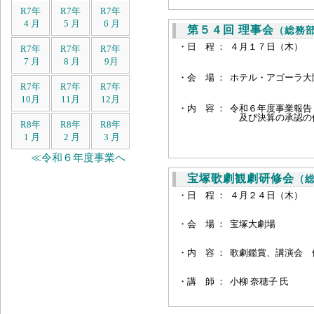
R7年
R7年
R7年
4 月
5 月
6 月
第５４回 理事会
（総務
・日 程 ：
４月１７日（木） 
R7年
R7年
R7年
7 月
8 月
9月
・会 場 ：
ホテル・アゴーラ大阪
R7年
R7年
R7年
10月
11月
12月
・内 容 ：
令和６年度事業報告
及び決算の承認の
R8年
R8年
R8年
1 月
2 月
3 月
≪令和６年度事業へ
宝塚歌劇観劇研修会
（
・日 程 ：
４月２４日（木） 
・会 場 ：
宝塚大劇場
・
内 容 ：
歌劇鑑賞、講演会 
・
講 師 ：
小柳 奈穂子 氏