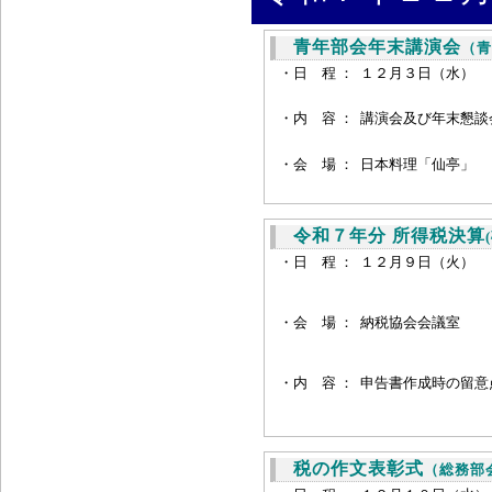
青年部会年末講演会
（青
・日 程 ：
１２月３日（水） 
・内 容 ：
講演会及び年末懇談
・会 場 ：
日本料理「仙亭」
令和７年分 所得税決算
・日 程 ：
１２月９日（火） 
・会 場 ：
納税協会会議室
・内 容 ：
申告書作成時の留意
税の作文表彰式
（総務部