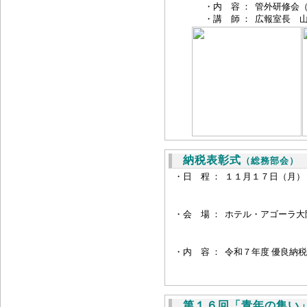
・内 容 ：
管外研修会
・講 師 ：
広報室長 山
納税表彰式
（総務部会）
・日 程 ：
１１月１７日（月）
・会 場 ：
ホテル・アゴーラ大
・内 容 ：
令和７年度 優良納
第１６回「青年の集い