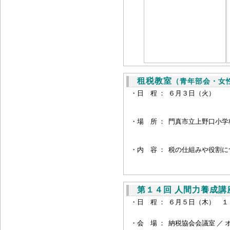
租税教室
（青年部会・女
・日 程 ：
６月３日（火）
・場 所 ：
門真市立上野口小学
・内 容 ：
税の仕組みや役割に
第１４回 人間力養成講
・日 程 ：
６月５日（木） １
・会 場 ：
納税協会会議室 ／ 