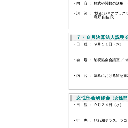
・
内 容 ：
数式や関数の活用 
・
講 師 ：
(株)ビジネスプラス
麻野 由佳 氏
７・８月決算法人説明
・日 程 ：
９月１１日（木） 
・会 場 ：
納税協会会議室 ／ 
・内 容 ：
決算における留意事
女性部会研修会
（女性部
・日 程 ：
９月２４日（水）
・行 先 ：
びわ湖テラス、ラコ