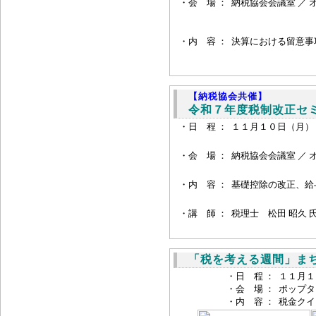
・会 場 ：
納税協会会議室 ／ 
・内 容 ：
決算における留意事
【納税協会共催】
令和７年度税制改正セ
・日 程 ：
１１月１０日（月）
・会 場 ：
納税協会会議室 ／ 
・
内 容 ：
基礎控除の改正、給
・
講 師 ：
税理士 松田 昭久 
「税を考える週間」ま
・日 程 ：
１１月１
・会 場 ：
ポップタ
・内 容 ：
税金クイ