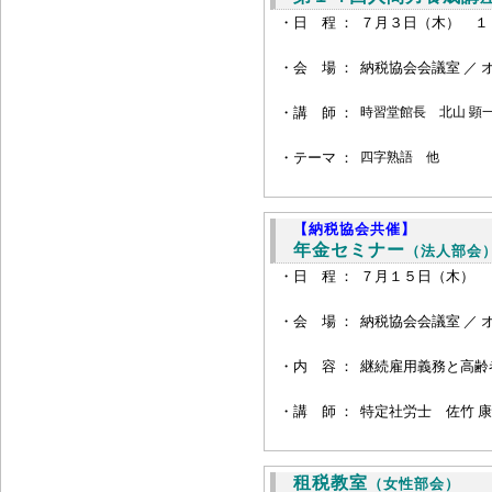
・日 程 ：
７月３日（木） １
・会 場 ：
納税協会会議室 ／ 
・
講 師 ：
時習堂館長
北山 顕一
・
テーマ ：
四字熟語 他
【納税協会共催】
年金セミナー
（法人部会
・日 程 ：
７月１５日（木） 
・会 場 ：
納税協会会議室 ／ 
・
内 容 ：
継続雇用義務と高
・
講 師 ：
特定社労士 佐竹 康
租税教室
（女性部会）