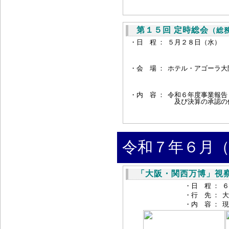
第１５回 定時総会
（総
・日 程 ：
５月２８日（水） 
・会 場 ：
ホテル・アゴーラ大阪
・内 容 ：
令和６年度事業報告
及び決算の承認の
令和７年６月（
「大阪・関西万博」視
・日 程 ：
６
・行 先 ：
大
・内 容 ：
現