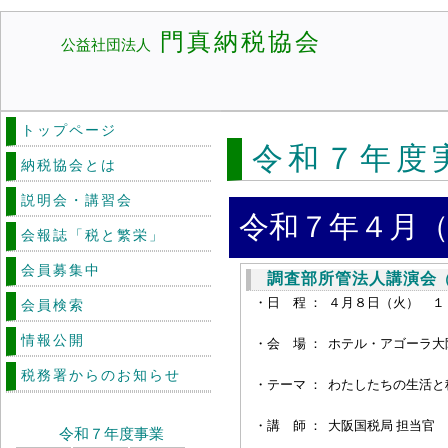
門真納税協会
公益社団法人
トップページ
令和７年度
納税協会とは
説明会・講習会
令和７年４月（
会報誌「税と繁栄」
会員募集中
調査部所管法人講演会
・日 程 ：
４月８日（火） １
会員検索
情報公開
・会 場 ：
ホテル・アゴーラ大阪
税務署からのお知らせ
・
テーマ ：
わたしたちの生活と
・
講 師 ：
大阪国税局 担当官
令和７年度事業