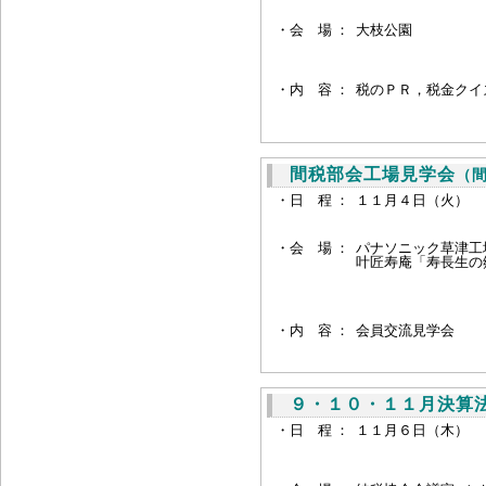
・
会 場 ：
大枝公園
・内 容 ：
税のＰＲ，税金クイ
間税部会工場見学会
（
・日 程 ：
１１月４日（火）
・会 場 ：
パナソニック草津工
叶匠寿庵「寿長生の
・内 容 ：
会員交流見学会
９・１０・１１月決算
・日 程 ：
１１月６日（木） 