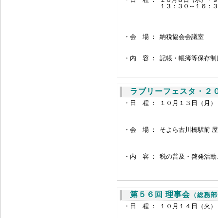
１３：３０～１６：３
・会 場 ：
納税協会会議室
・内 容 ：
記帳・帳簿等保存制
ラブリーフェスタ・２
・日 程 ：
１０月１３日（月）
・会 場 ：
そよら古川橋駅前 
・
内 容 ：
税の普及・啓発活動
第５６回 理事会
（総務部
・日 程 ：
１０月１４日（火）