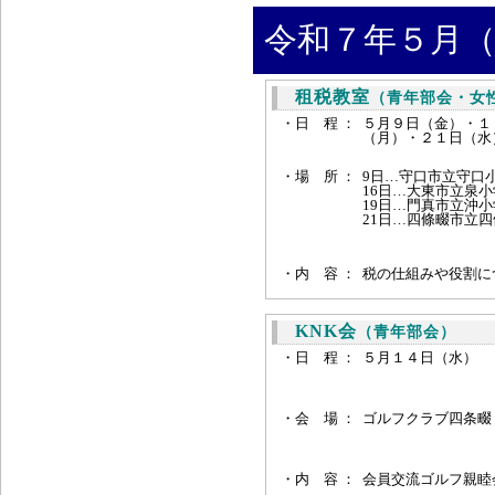
令和７年５月（
租税教室
（青年部会・女
・日 程 ：
５月９日（金）・１
（月）・２１日（水
・場 所 ：
9日…守口市立守口
16日…大東市立泉小
19日…門真市立沖小
21日…四條畷市立
・内 容 ：
税の仕組みや役割に
KNK会
（青年部会）
・日 程 ：
５月１４日（水） 
・会 場 ：
ゴルフクラブ四条畷
・内 容 ：
会員交流ゴルフ親睦