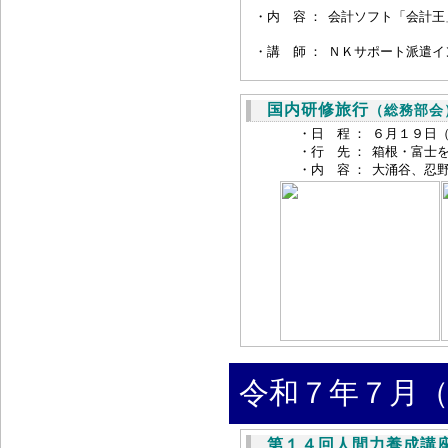
・
内 容 ：
会計ソフト「会計王
・
講 師 ：
ＮＫサポート派遣イ
国内研修旅行
（総務部会
・日 程 ：
６月１９日
・行 先 ：
箱根・富士
・内 容 ：
大涌谷、忍
令和７年７月（
第１４回人間力養成講座