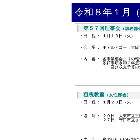
令和８年１月（
第５７回理事会
（総務部
・日 程 ：
１月１３日（火） 
・会 場 ：
ホテルアゴーラ大阪守
・内 容 ：
各事業部会よりの報
依頼事項令和７年度
及び収支予算の
租税教室
（女性部会）
・日 程 ：
１月２０日（火）・
・場 所 ：
２０日…大東市立三
２７日…守口市立さ
・内 容 ：
税の仕組みや役割に