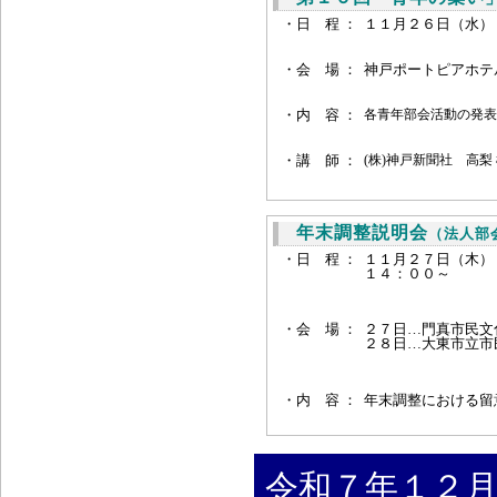
・日 程 ：
１１月２６日（水）
・会 場 ：
神戸ポートピアホテ
・
内 容 ：
各青年部会活動の発表
・
講 師 ：
(株)神戸新聞社 高梨 
年末調整説明会
（法人部
・日 程 ：
１１月２７日（木）
１４：００～
・会 場 ：
２７日…門真市民文化
２８日…大東市立市
・内 容 ：
年末調整における留
令和７年１２月