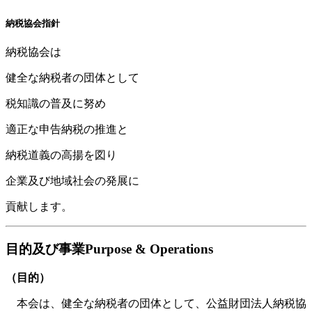
納税協会指針
納税協会は
健全な納税者の
団体として
税知識の
普及に努め
適正な申告納税
の推進と
納税道義の
高揚を図り
企業及び地域社会
の発展に
貢献します。
目的及び事業
Purpose & Operations
（目的）
本会は、健全な納税者の団体として、公益財団法人納税協