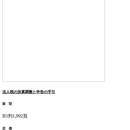
法人税の決算調整と申告の手引
版 型
B5判1,992頁
定 価