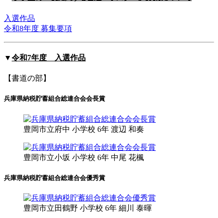
入選作品
令和8年度 募集要項
▼
令和7年度 入選作品
【書道の部】
兵庫県納税貯蓄組合総連合会会長賞
豊岡市立
府中 小学校 6年
渡辺 和奏
豊岡市立
小坂 小学校 6年
中尾 花楓
兵庫県納税貯蓄組合総連合会優秀賞
豊岡市立
田鶴野 小学校 6年
細川 泰暉