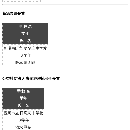
新温泉町長賞
学 校 名
学年
氏 名
新温泉町立 夢が丘 中学校
３
学年
阪本 龍太郎
公益社団法人 豊岡納税協会会長賞
学 校 名
学年
氏 名
豊岡市立 日高東 中学校
３
学年
清水 琴葉