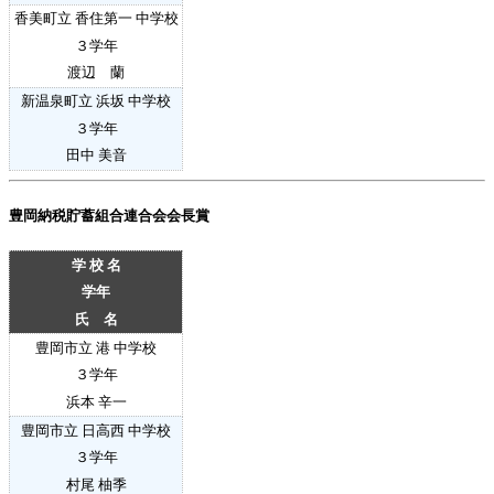
香美町立 香住第一 中学校
３
学年
渡辺 蘭
新温泉町立 浜坂 中学校
３
学年
田中 美音
豊岡納税貯蓄組合連合会会長賞
学 校 名
学年
氏 名
豊岡市立 港 中学校
３
学年
浜本 辛一
豊岡市立 日高西 中学校
３
学年
村尾 柚季