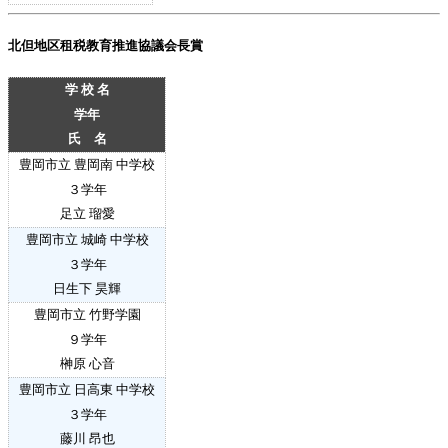
北但地区租税教育推進協議会長賞
学 校 名
学年
氏 名
豊岡市立 豊岡南 中学校
３
学年
足立 瑠愛
豊岡市立 城崎 中学校
３
学年
日生下 昊輝
豊岡市立 竹野学園
９
学年
榊原 心音
豊岡市立 日高東 中学校
３
学年
藤川 昂也