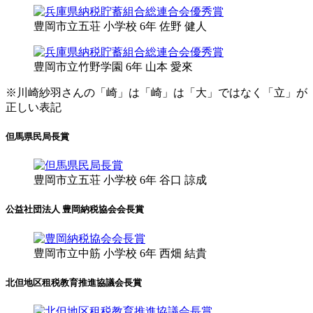
豊岡市立
五荘 小学校 6年
佐野 健人
豊岡市立
竹野学園 6年
山本 愛來
※川崎紗羽さんの「崎」は「崎」は「大」ではなく「立」が
正しい表記
但馬県民局長賞
豊岡市立
五荘 小学校 6年
谷口 諒成
公益社団法人 豊岡納税協会会長賞
豊岡市立
中筋 小学校 6年
西畑 結貴
北但地区租税教育推進協議会長賞