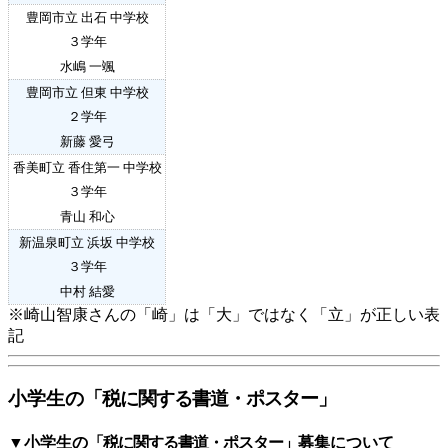
豊岡市立 出石 中学校
３
学年
水嶋 一颯
豊岡市立 但東 中学校
２
学年
新藤 愛弓
香美町立 香住第一 中学校
３
学年
青山 和心
新温泉町立 浜坂 中学校
３
学年
中村 結愛
※崎山智康さんの「崎」は「大」ではなく「立」が正しい表
記
小学生の
「税に関する書道・ポスター」
▼
小学生の
「税に関する書道
・ポスター」
募集について