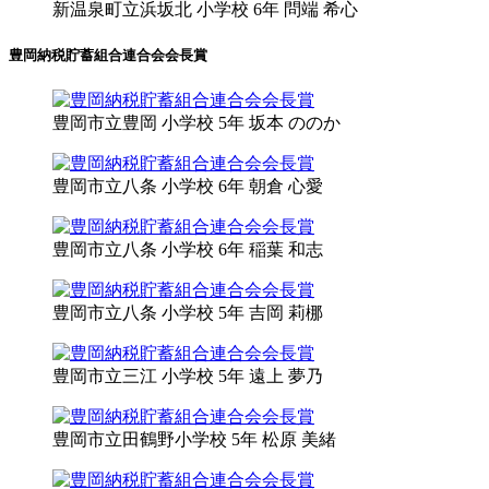
新温泉町立
浜坂北 小学校 6年
問端 希心
豊岡納税貯蓄組合連合会会長賞
豊岡市立
豊岡 小学校 5年
坂本 ののか
豊岡市立
八条 小学校 6年
朝倉 心愛
豊岡市立
八条 小学校 6年
稲葉 和志
豊岡市立
八条 小学校 5年
吉岡 莉梛
豊岡市立
三江 小学校 5年
遠上 夢乃
豊岡市立
田鶴野小学校 5年
松原 美緒