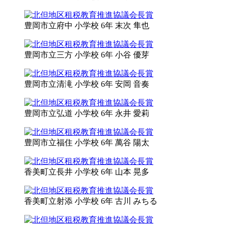
豊岡市立
府中 小学校 6年
末次 隼也
豊岡市立
三方 小学校 6年
小谷 優芽
豊岡市立
清滝 小学校 6年
安岡 音奏
豊岡市立
弘道 小学校 6年
永井 愛莉
豊岡市立
福住 小学校 6年
萬谷 陽太
香美町立
長井 小学校 6年
山本 晃多
香美町立
射添 小学校 6年
古川 みちる