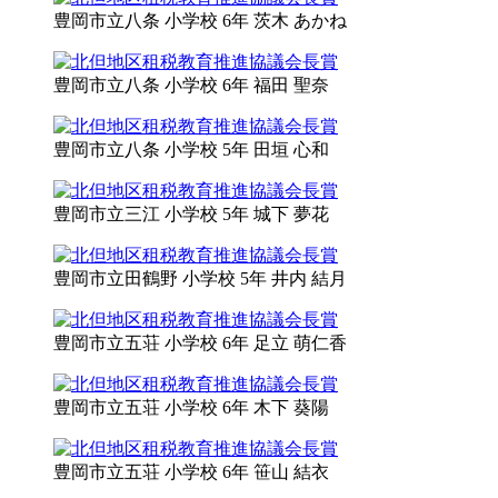
豊岡市立
八条 小学校 6年
茨木 あかね
豊岡市立
八条 小学校 6年
福田 聖奈
豊岡市立
八条 小学校 5年
田垣 心和
豊岡市立
三江 小学校 5年
城下 夢花
豊岡市立
田鶴野 小学校 5年
井内 結月
豊岡市立
五荘 小学校 6年
足立 萌仁香
豊岡市立
五荘 小学校 6年
木下 葵陽
豊岡市立
五荘 小学校 6年
笹山 結衣