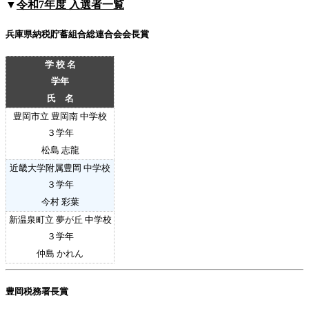
▼
令和7年度 入選者一覧
兵庫県納税貯蓄組合総連合会会長賞
学 校 名
学年
氏 名
豊岡市立 豊岡南 中学校
３
学年
松島 志龍
近畿大学附属豊岡 中学校
３
学年
今村 彩葉
新温泉町立 夢が丘 中学校
３
学年
仲島 かれん
豊岡税務署長賞