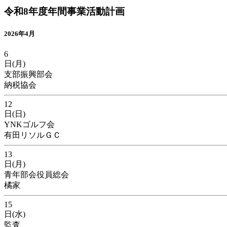
令和8年度年間事業活動計画
2026年4月
6
日(月)
支部振興部会
納税協会
12
日(日)
YNKゴルフ会
有田リソルＧＣ
13
日(月)
青年部会役員総会
橘家
15
日(水)
監査