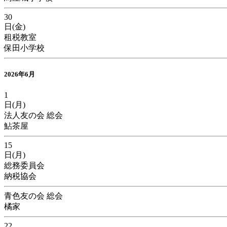
30
日(金)
租税教室
保田小学校
2026年6月
1
日(月)
法人友の会 総会
鮎茶屋
15
日(月)
総務委員会
納税協会
青色友の会 総会
橘家
22