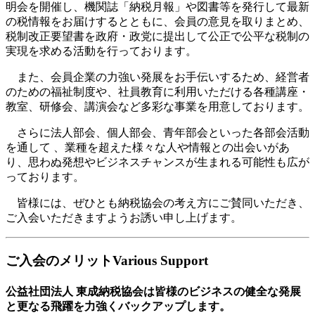
明会を開催し、機関誌「納税月報」や図書等を発行して最新
の税情報をお届けするとともに、会員の意見を取りまとめ、
税制改正要望書を政府・政党に提出して公正で公平な税制の
実現を求める活動を行っております。
また、会員企業の力強い発展をお手伝いするため、経営者
のための福祉制度や、社員教育に利用いただける各種講座・
教室、研修会、講演会など多彩な事業を用意しております。
さらに法人部会、個人部会、青年部会といった各部会活動
を通して 、業種を超えた様々な人や情報との出会いがあ
り、思わぬ発想やビジネスチャンスが生まれる可能性も広が
っております。
皆様には、ぜひとも納税協会の考え方にご賛同いただき、
ご入会いただきますようお誘い申し上げます。
ご入会のメリット
Various Support
公益社団法人 東成納税協会は皆様のビジネスの健全な発展
と更なる飛躍を力強くバックアップします。