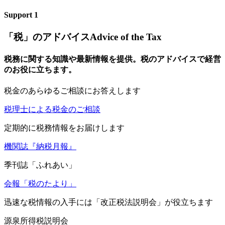
Support
1
「税」のアドバイス
Advice of the Tax
税務に関する知識や最新情報を提供。税のアドバイスで経営
のお役に立ちます。
税
金のあらゆるご相談にお答えします
税理士による税金のご相談
定
期的に税務情報をお届けします
機関誌『納税月報』
季刊誌「ふれあい」
会報「税のたより」
迅
速な税情報の入手には「改正税法説明会」が役立ちます
源泉所得税説明会