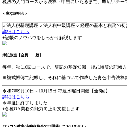
税法の入門コースから決算・申告にいたるまで、幅広いテー
＜主な説明会＞
○ 法人税基礎講座 ○ 法人税中級講座 ○ 経理の基本と税務の初
詳細はこちら
+
記帳のノウハウをしっかり解説します
簿記教室
【会員・一般】
毎年、秋に6回コースで、簿記の基礎知識、複式帳簿の記帳
※複式帳簿で記帳し、それに基づいて作成した青色申告決算
令和7年9月10日～10月15日 毎週水曜日開催【全6回】
詳細はこちら
今年度は終了しました
+
各種OA業務の能力向上を支援します
パソコン教室
(港納税協会では開催しておりません)