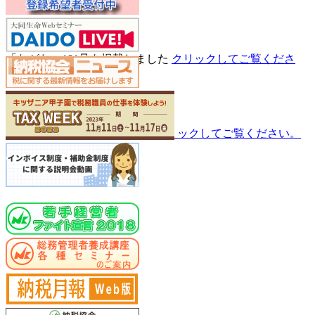
広 報 誌
「ながた」181号
を掲載しました
クリックしてご覧くださ
い。
行事予定
各種講座・セミナー
のご案内
クリックしてご覧ください。