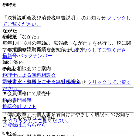
行事予定
「決算説明会
及び
消費税申告説明」
のお知らせ
クリックし
てご覧ください。
ながた
広報紙「ながた」
行事予定
毎年1月・8月の年2回、広報紙「ながた」を発行し、税に関
する情報や活動実績をお知らせします。
「年末調整説明会」
のお知らせ
クリックしてご覧くださ
最新号/バックナンバー
い。
Info
ご案内
▼無料相談会のご案内
行事予定
税理士による無料相談会
司法書士・弁護士による無料相談会
「サイバー対策セミナー」
のお知らせ
クリックしてご覧く
ださい。
▼会員価格にて販売中
税の専門書籍
行事予定
推奨会計ソフト
「簿記教室」
～個人事業者向けにやさしく解説～
のお知ら
▼メ－ルマガジン配信中
せ
クリックしてご覧ください。
ご登録はこちらから
行事予定