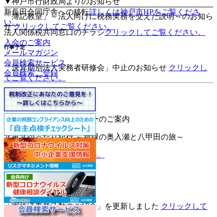
▼神戸市行財政局よりのお知らせ
新長田合同庁舎への移転
詳しくは神戸市HPをご覧くださ
「簿記教室」
～法人向けに税務実務を交えた説明～
のお知ら
い。
せ
クリックしてご覧ください。
法人関係税共同窓口のチラシ
クリックしてご覧ください。
入会のご案内
行事予定
メールマガジン
会員検索サービス
「決算期別法人実務者研修会」
中止
のお知らせ
クリックし
会員検索ご登録
てご覧ください。
行事予定
第5回 NKメンバーズツアー
のご案内
北東北ゆったり紀行
～新緑の奥入瀬と八甲田の旅～
クリックしてご覧ください。
中止になりました
事業活動
「実施済事業活動のご紹介」
を更新しました
クリックして
ご覧ください。