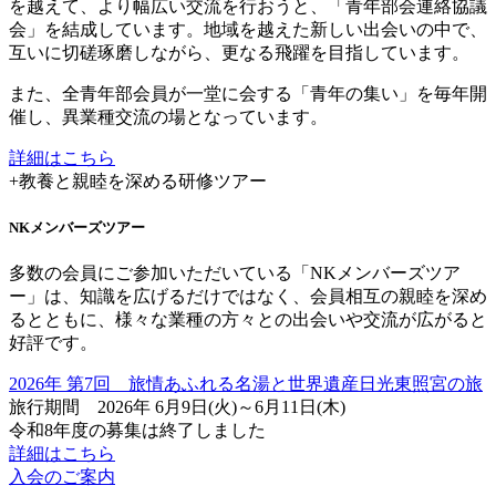
を越えて、より幅広い交流を行おうと、「青年部会連絡協議
会」を結成しています。地域を越えた新しい出会いの中で、
互いに切磋琢磨しながら、更なる飛躍を目指しています。
また、全青年部会員が一堂に会する「青年の集い」を毎年開
催し、異業種交流の場となっています。
詳細はこちら
+
教養と親睦を深める研修ツアー
NKメンバーズツアー
多数の会員にご参加いただいている「NKメンバーズツア
ー」は、知識を広げるだけではなく、会員相互の親睦を深め
るとともに、様々な業種の方々との出会いや交流が広がると
好評です。
2026年 第7回 旅情あふれる名湯と
世界遺産日光東照宮の旅
旅行期間
2026年 6月9日(火)～6月11日(木)
令和8年度の募集は終了しました
詳細はこちら
入会のご案内