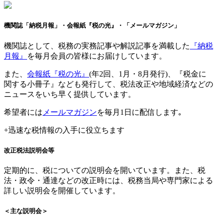
機関誌「納税月報」・会報紙『税の光』
・「メールマガジン」
機関誌として、税務の実務記事や解説記事を満載した
『納税
月報』
を毎月会員の皆様にお届けしています。
また、
会報紙『税の光』
(年2回、1月・8月発行)、『税金に
関する小冊子』なども発行して、税法改正や地域経済などの
ニュースをいち早く提供しています。
希望者には
メールマガジン
を毎月1日に配信します｡
+
迅速な税情報の入手に役立ちます
改正税法説明会等
定期的に、税についての説明会を開いています。また、税
法・政令・通達などの改正時には、税務当局や専門家による
詳しい説明会を開催しています。
＜主な説明会＞