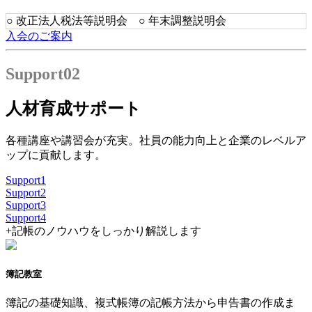
○ 改正法人税法等説明会 ○ 年末調整説明会
入会のご案内
Support
02
人材育成サポート
各種講座や講習会が充実。社員の能力向上と企業のレベルア
ップに貢献します。
Support
1
Support
2
Support
3
Support
4
+
記帳のノウハウをしっかり解説します
簿記教室
簿記の基礎知識、複式帳簿の記帳方法から申告書の作成ま