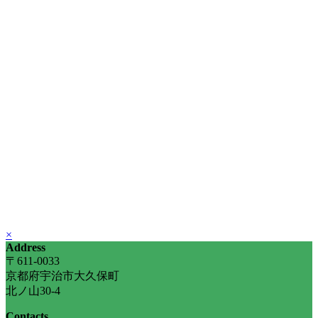
Previous
Next
Close
×
Address
〒611-0033
京都府宇治市大久保町
北ノ山30-4
Contacts