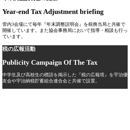
Year-end Tax Adjustment briefing
管内3会場にて毎年『年末調整説明会』を税務当局と共催で
開催しています。また協会事務局において指導・相談も行っ
ています。
税の広報活動
Publicity Campaign Of The Tax
中学生及び高校生の標語を掲示した『税の広報塔』を宇治優
友会や宇治納税貯蓄組合連合会と共催で設置。