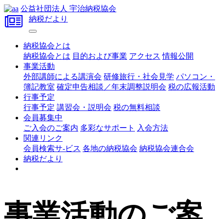
公益社団法人 宇治納税協会
納税だより
納税協会とは
納税協会とは
目的および事業
アクセス
情報公開
事業活動
外部講師による講演会
研修旅行・社会見学
パソコン・
簿記教室
確定申告相談／年末調整説明会
税の広報活動
行事予定
行事予定
講習会・説明会
税の無料相談
会員募集中
ご入会のご案内
多彩なサポート
入会方法
関連リンク
会員検索サ-ビス
各地の納税協会
納税協会連合会
納税だより
事業活動のご案