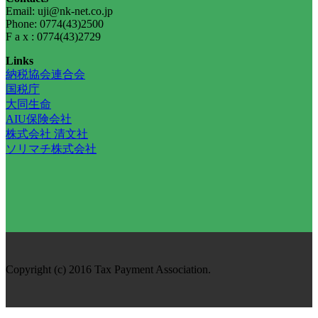
Email: uji@nk-net.co.jp
Phone: 0774(43)2500
F a x : 0774(43)2729
Links
納税協会連合会
国税庁
大同生命
AIU保険会社
株式会社 清文社
ソリマチ株式会社
Copyright (c) 2016 Tax Payment Association.