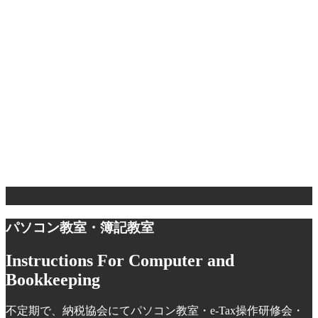
見学先
姫路城・かねふく めんたいパーク神戸三田
実施日
平成26年11月 7日
見学先
彦根城・キリンビール滋賀工場
実施日
平成25年11月 8日
見学先
近江八幡 八幡堀周辺の見学・三井アウトレットパーク
滋賀竜王
パソコン教室・簿記教室
Instructions For Computer and
Bookkeeping
不定期で、納税協会にてパソコン教室・e-Tax操作研修会・