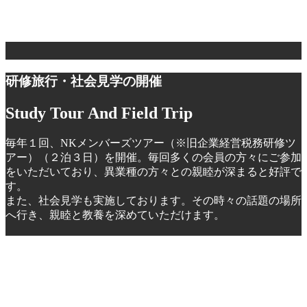
尾上 好生 氏（宇治税務署 署長）
演 題
『歴史資料の中の税』
研修旅行・社会見学の開催
Study Tour And Field Trip
毎年１回、NKメンバーズツアー（※旧企業経営税務研修ツ
アー）（２泊３日）を開催。毎回多くの会員の方々にご参加
をいただいており、異業種の方々との親睦が深まると好評で
す。
また、社会見学も実施しております。その時々の話題の場所
へ行き、親睦と教養を深めていただけます。
社会見学会（平成２１年以降）
毎年11月ごろに日帰りのバスツアーを行っております。ここ
数年の見学先等は、次のとおりです。