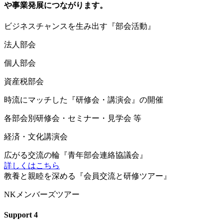
や事業発展につながります。
ビ
ジネスチャンスを生み出す『部会活動』
法人部会
個人部会
資産税部会
時
流にマッチした『研修会・講演会』の開催
各部会別研修会・セミナー・見学会 等
経済・文化講演会
広
がる交流の輪『青年部会連絡協議会』
詳しくはこちら
教
養と親睦を深める『会員交流と研修ツアー』
NKメンバーズツアー
Support
4