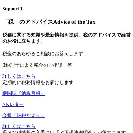
Support
1
「税」のアドバイス
Advice of the Tax
税務に関する知識や最新情報を提供。税のアドバイスで経営
のお役に立ちます。
税
金のあらゆるご相談にお答えします
税理士による税金のご相談 等
詳しくはこちら
定
期的に税務情報をお届けします
機関誌『納税月報』
NKレター
会報「納税だより」
詳しくはこちら
迅
速な税情報の入手には「改正税法説明会」が役立ちます