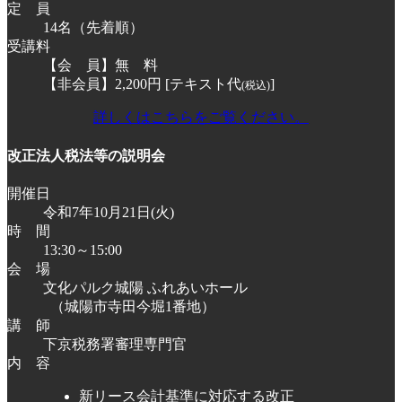
定 員
14名（先着順）
受講料
【会 員】無 料
【非会員】2,200円 [テキスト代
]
(税込)
詳しくはこちらをご覧ください。
改正法人税法等の説明会
開催日
令和7年10月21日(火)
時 間
13:30～15:00
会 場
文化パルク城陽 ふれあいホール
（城陽市寺田今堀1番地）
講 師
下京税務署審理専門官
内 容
新リース会計基準に対応する改正