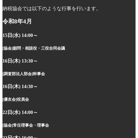
納税協会では以下のような行事を行います。
令和8年4月
15日(水) 14:00～
[協会]
顧問・相談役・三役合同会議
16日(木) 13:30～
[調査部法人部会]
幹事会
16日(木) 14:30～
[優友会]
役員会
22日(水) 14:00～
[協会]
常任理事会・理事会
23日(木) 16:00～