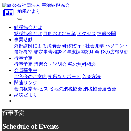
公益社団法人 宇治納税協会
納税だより
納税協会とは
納税協会とは
目的および事業
アクセス
情報公開
事業活動
外部講師による講演会
研修旅行・社会見学
パソコン・
簿記教室
確定申告相談／年末調整説明会
税の広報活動
行事予定
行事予定
講習会・説明会
税の無料相談
会員募集中
ご入会のご案内
多彩なサポート
入会方法
関連リンク
会員検索サ-ビス
各地の納税協会
納税協会連合会
納税だより
行事予定
Schedule of Events