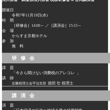
開催日
令和7年11月19日(水)
時 間
［研修会］14:00～ ／［講演会］15:15～
会 場
からすま京都ホテル
参 加
無 料
研修会
課 題
「今さら聞けない消費税のアレコレ
」
講 師
徳田 壮 税理士
近畿税理士会宇治支部
講演会
演 題