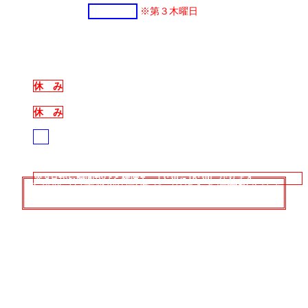
１０日(木)・
１７日(木)
※第３木曜日
令和９年
１月
１４日(木)・２８日(木)
※ 講師は14日が西村先生、28日が村田先生となります。
２月
休 み
３月
休 み
xxx
の日は第３木曜日
毎月第二・第四木曜日 午後1時30分～午後4時30分
予約
制となっておりますので、納税協会までお電話ください。
※ 9月から時間がひと枠増え、13:30～16:30になります。
※ 新型コロナ感染の影響で、中止する場合がありま
す。
講 師
【第二木曜日】板谷 尚紀 税理士
／【第四木曜日】秋
山 伸也 税理士
会 場
公益社団法人 宇治納税協会 2階会議室
（場合により１階応接室）