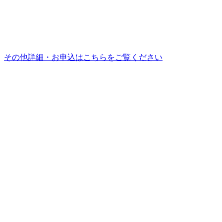
会 場
公益社団法人 下京納税協会 会議室
対 象
経理実務担当初心者、営業担当者、管理職等
その他詳細・お申込はこちらをご覧ください
お問い合わせ･お申込みは公益財団法人 納税協会連合会 事業
部まで
TEL：06-6937-5115 FAX：06-6937-5502
－基礎から学ぶ法人税の入門編－
法人税基礎講座 はじめて
学ぶ法人税
（京都２日間コース）
開催日
10月(昼間・合計2日間)
会 場
公益社団法人 下京納税協会 会議室
対 象
経理・申告実務担当初心者