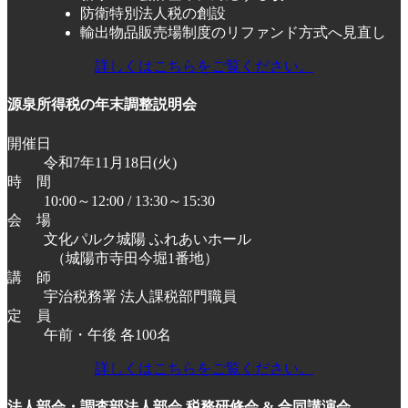
防衛特別法人税の創設
輸出物品販売場制度のリファンド方式へ見直し
詳しくはこちらをご覧ください。
源泉所得税の年末調整説明会
開催日
令和7年11月18日(火)
時 間
10:00～12:00 / 13:30～15:30
会 場
文化パルク城陽 ふれあいホール
（城陽市寺田今堀1番地）
講 師
宇治税務署 法人課税部門職員
定 員
午前・午後 各100名
詳しくはこちらをご覧ください。
法人部会・調査部法人部会 税務研修会 & 合同講演会