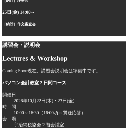
［納貯］
理事会
25日(金) 14:00～
［納貯］
作文審査会
講習会・説明会
Lectures & Workshop
Coming Soon
現在、講習会説明会は準備中です。
パソコン会計教室 2 日間コース
開催日
2026年10月22日(木)・23日(金)
時 間
10:00～16:30（16:00頃～質疑応答）
会 場
宇治納税協会２階会議室