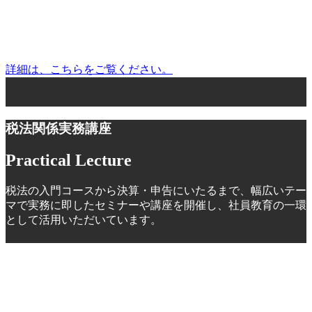
相談料
※会員無料
非会員の方については、納税協会の運営費として1,100円
のご負担をお願いします。
詳細は、こちらをご覧ください。
税法関係実務講座
Practical Lecture
税法の入門コースから決算・申告にいたるまで、幅広いテー
マで実務に即したセミナーや講座を開催し、社員教育の一環
として活用いただいています。
－どう身につける？どう使う？－
超初心者のための「決算書
の見方・考え方」
（京都教室）
開催日
10月(昼間))