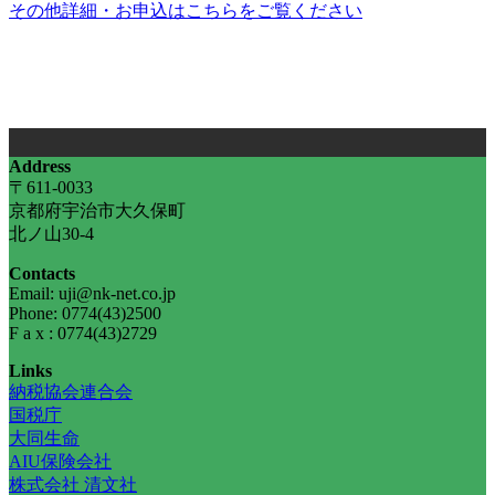
その他詳細・お申込はこちらをご覧ください
お問い合わせ･お申込みは公益財団法人 納税協会連合会 事業
部まで
TEL：06-6937-5115 FAX：06-6937-5502
Address
〒611-0033
京都府宇治市大久保町
北ノ山30-4
Contacts
Email: uji@nk-net.co.jp
Phone: 0774(43)2500
F a x : 0774(43)2729
Links
納税協会連合会
国税庁
大同生命
AIU保険会社
株式会社 清文社