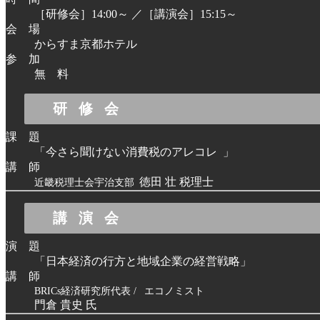
［研修会］14:00～ ／［講演会］15:15～
会 場
からすま京都ホテル
参 加
無 料
研修会
課 題
「今さら聞けない消費税のアレコレ
」
講 師
徳田 壮 税理士
近畿税理士会宇治支部
講演会
演 題
「日本経済の行方と
地域企業の経営戦略」
講 師
BRICs経済研究所代表 /
エコノミスト
門倉 貴史 氏