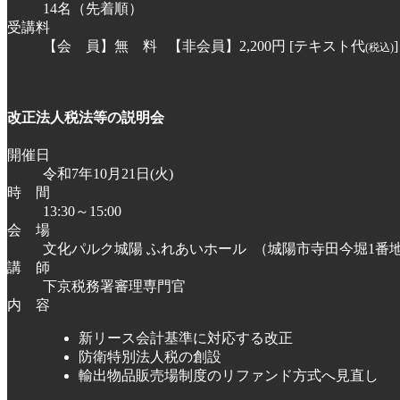
14名（先着順）
受講料
【会 員】無 料
【非会員】2,200円 [テキスト代
]
(税込)
改正法人税法等の説明会
開催日
令和7年10月21日(火)
時 間
13:30～15:00
会 場
文化パルク城陽 ふれあいホール
（城陽市寺田今堀1番
講 師
下京税務署審理専門官
内 容
新リース会計基準に対応する改正
防衛特別法人税の創設
輸出物品販売場制度のリファンド方式へ見直し