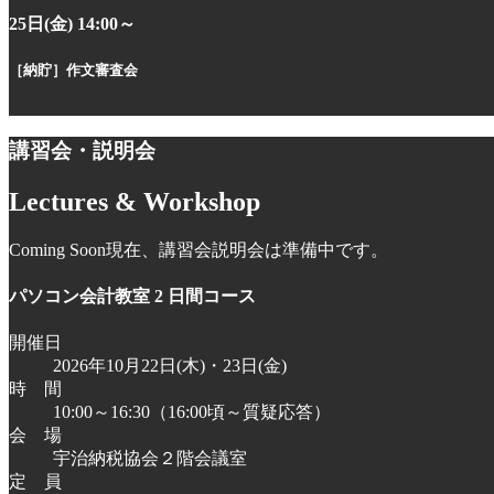
25日(金) 14:00～
［納貯］
作文審査会
講習会・説明会
Lectures & Workshop
Coming Soon
現在、講習会説明会は準備中です。
パソコン会計教室 2 日間コース
開催日
2026年10月22日(木)・23日(金)
時 間
10:00～16:30（16:00頃～質疑応答）
会 場
宇治納税協会２階会議室
定 員