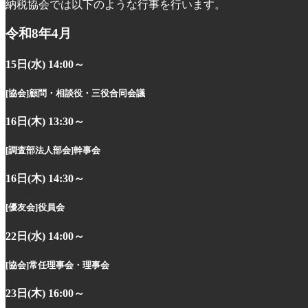
納税協会では以下のような行事を行います。
令和8年4月
15日(水) 14:00～
[協会]
顧問・相談役・三役合同会議
16日(木) 13:30～
[調査部法人部会]
幹事会
16日(木) 14:30～
[優友会]
役員会
22日(水) 14:00～
[協会]
常任理事会・理事会
23日(木) 16:00～