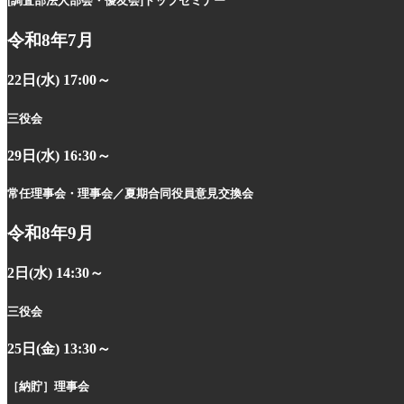
[調査部法人部会・優友会]
トップセミナー
令和8年7月
22日(水) 17:00～
三役会
29日(水) 16:30～
常任理事会・理事会
／夏期合同役員意見交換会
令和8年9月
2日(水) 14:30～
三役会
25日(金) 13:30～
［納貯］
理事会