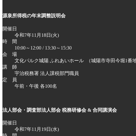
源泉所得税の年末調整説明会
開催日
令和7年11月18日(火)
時 間
10:00～12:00 / 13:30～15:30
会 場
文化パルク城陽 ふれあいホール
（城陽市寺田今堀1番
講 師
宇治税務署 法人課税部門職員
定 員
午前・午後 各100名
法人部会・調査部法人部会 税務研修会 & 合同講演会
開催日
令和7年11月19日(水)
時 間