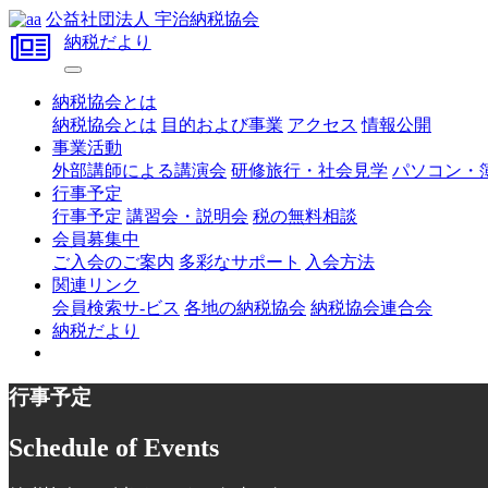
公益社団法人 宇治納税協会
納税だより
納税協会とは
納税協会とは
目的および事業
アクセス
情報公開
事業活動
外部講師による講演会
研修旅行・社会見学
パソコン・
行事予定
行事予定
講習会・説明会
税の無料相談
会員募集中
ご入会のご案内
多彩なサポート
入会方法
関連リンク
会員検索サ-ビス
各地の納税協会
納税協会連合会
納税だより
行事予定
Schedule of Events