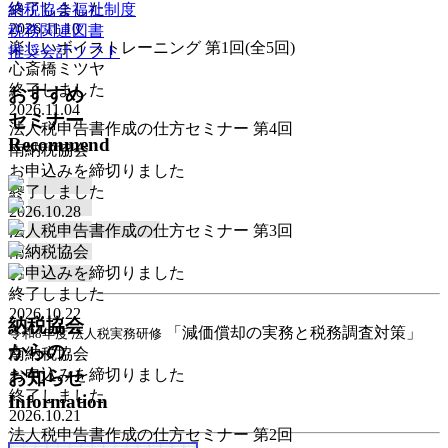
終了しました
納税協会福祉制度
2026.11.10
税務関連図書
楽しいボイストレーニング 第1回(全5回)
推奨会計ソフト
心斎橋ミツヤ
終了しました
おすすめ
2026.11.04
セミナー
法人税申告書作成の仕方セミナー 第4回
Recommend
南納税協会
お申込みを締切りました
終了しました
2026.10.28
法人税申告書作成の仕方セミナー 第3回
南納税協会
お申込みを締切りました
終了しました
2026.10.22
納税協会
「減価償却の実務と税務調査対策」
令和8年度 法人税実務研修
からの
南納税協会
お申込みを締切りました
お知らせ
終了しました
Information
2026.10.21
法人税申告書作成の仕方セミナー 第2回