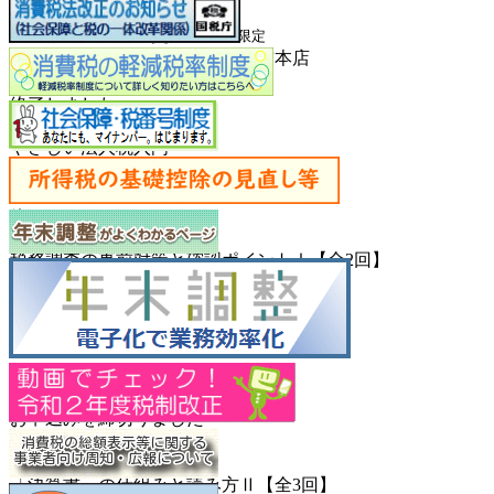
2026.07.17
ボウリング大会・交流会
会員限定
ラウンドワン千日前・
千房千日前本店
お申込みを締切りました
終了しました
2026.07.15
やさしい法人税入門
南納税協会
お申込みを締切りました
終了しました
2026.07.09
税務調査の事前対策と確認ポイントⅠ【全2回】
南納税協会
お申込みを締切りました
終了しました
2026.07.08
電話応対研修
南納税協会
お申込みを締切りました
終了しました
2026.07.07
「決算書」の仕組みと読み方Ⅱ【全3回】