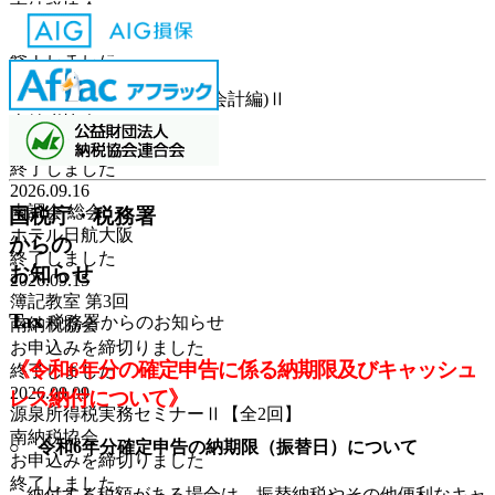
南納税協会
お申込みを締切りました
終了しました
2026.09.17
よくわかる企業会計(財務会計編)Ⅱ
南納税協会
お申込みを締切りました
終了しました
2026.09.16
南調会 総会
国税庁・税務署
ホテル日航大阪
からの
終了しました
お知らせ
2026.09.15
簿記教室 第3回
Tax
税務署からのお知らせ
南納税協会
お申込みを締切りました
《令和6年分の確定申告に係る納期限及びキャッシュ
終了しました
2026.09.09
レス納付について》
源泉所得税実務セミナーⅡ【全2回】
南納税協会
○ 令和6年分確定申告の納期限（振替日）について
お申込みを締切りました
終了しました
納付する税額がある場合は、振替納税やその他便利なキャ