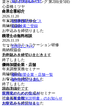
個人情報保護方針
楽しいボイストレーニング 第2回(全5回)
心斎橋ミツヤ
会員企業紹介
終了しました
2026.11.20
年末調整事務研修会
会員検索サービス
南納税協会
会員検索ご登録
お申込みを締切りました
終了しました
税理士の無料相談
2026.11.19
セールスコミュニケーション研修
日程はこちら
南納税協会
予約制とさせていただきます
お申込みを締切りました
終了しました
2026.11.18
優待加盟企業・店舗
年末調整実務セミナー
南納税協会
優待加盟企業・店舗一覧
お申込みを締切りました
優待加盟のお願い
終了しました
現在準備中です
2026.11.16
実用化のための生成AIセミナー
税務署からの
お知らせ
社会福祉会館
「法人事業概況説明書」
のお知らせ
お申込みを締切りました
大阪市から
のお知らせ