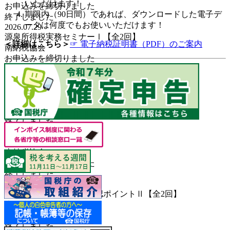
いただけます！
お申込みを締切りました
期限内（90日間）であれば、ダウンロードした電子デ
終了しました
ータは何度でもお使いいただけます！
2026.07.29
源泉所得税実務セミナーⅠ【全2回】
＜詳細はこちら＞
☞ 電子納税証明書（PDF）のご案内
南納税協会
お申込みを締切りました
終了しました
2026.07.28
「決算書」の仕組みと読み方Ⅲ【全3回】
南納税協会
お申込みを締切りました
終了しました
2026.07.24
決算期別説明会
南納税協会
お申込みを締切りました
終了しました
2026.07.22
税務調査の事前対策と確認ポイントⅡ【全2回】
南納税協会
お申込みを締切りました
終了しました