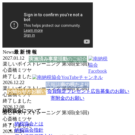
✕
閉じる
閉じる
終了しました
決算期別説明会
資料ダウンロード
ダウンロード期限：
8月31日(月)
まで
終了しました
News
最 新 情 報
2027.01.12
終了しました
実施済み
事業活動
の
ご紹介
楽しいボイストレーニング 第5回(全5回)
心斎橋ミツヤ
終了しました
2026.12.22
広報誌
南の税たより
楽しいボイストレーニング 第4回(全5回)
会員限定プレゼント
広告募集のお願い
お知らせ
と
お願い
心斎橋ミツヤ
寄附金のお願い
終了しました
2026.12.08
納税協会について
楽しいボイストレーニング 第3回(全5回)
心斎橋ミツヤ
納税協会とは
終了しました
納税協会指針
2026.11.24