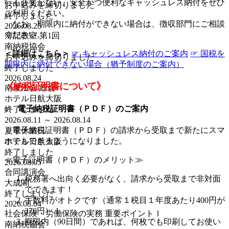
行く必要がない、安全かつ便利な
キャッシュレス納付
をぜひ
お申込みを締切りました
ご利用ください。
終了しました
なお、期限内に納付ができない場合は、徴収部門にご相談
2026.08.25
ください。
簿記教室 第1回
南納税協会
＜詳細はこちら＞
☞ キャッシュレス納付のご案内
☞ 国税を
お申込みを締切りました
期限内に納付できない場合（猶予制度のご案内）
終了しました
2026.08.24
《納税証明書について》
南優法会 総会
ホテル日航大阪
○ 電子納税証明書（ＰＤＦ）のご案内
終了しました
2026.08.11 ～ 2026.08.14
電子納税証明書（ＰＤＦ）の請求から受取まで新たにスマ
夏季休業日
ホでもできるようになりました。
ホテル日航大阪
終了しました
≪電子証明書（ＰＤＦ）のメリット≫
2026.08.05
合同講演会
税務署へ出向く必要がなく、請求から受取まで非対面
大成閣
でできます！
終了しました
手数料がオトクです（通常１税目１年度あたり400円が
2026.08.04
370円）！
社会保険・労働保険の実務 重要ポイントⅠ
期限内（90日間）であれば、何枚でも印刷してお使い
南納税協会