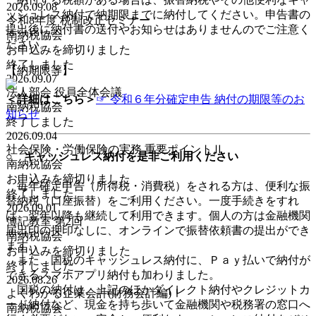
2026.09.08
ッシュレス納付で
納期限までに納付
してください。申告書の
令和8年度 税制改正セミナー
提出後に納付書の送付やお知らせはありませんのでご注意く
南納税協会
ださい。
お申込みを締切りました
終了しました
【納期限等】
2026.09.07
法人部会 役員全体会議
＜詳細はこちら＞
☞ 令和６年分確定申告 納付の期限等のお
南納税協会
知らせ
終了しました
2026.09.04
社会保険・労働保険の実務 重要ポイントⅡ
○ キャッシュレス納付を是非ご利用ください
南納税協会
お申込みを締切りました
毎年確定申告（所得税・消費税）をされる方は、便利な
振
終了しました
替納税
（口座振替）をご利用ください。一度手続きをすれ
2026.09.01
ば、翌年以降も継続して利用できます。個人の方は
金融機関
簿記教室 第2回
届出印の押印なしに、オンライン
で振替依頼書の提出ができ
南納税協会
ます。
お申込みを締切りました
また、国税のキャッシュレス納付に、
Ｐａｙ払い
で納付が
終了しました
できる
スマホアプリ納付
も加わりました。
2026.08.26
国税の納付は、上記のほかダイレクト納付やクレジットカ
よくわかる企業会計(財務会計編)Ⅰ
ード納付など、現金を持ち歩いて金融機関や税務署の窓口へ
南納税協会