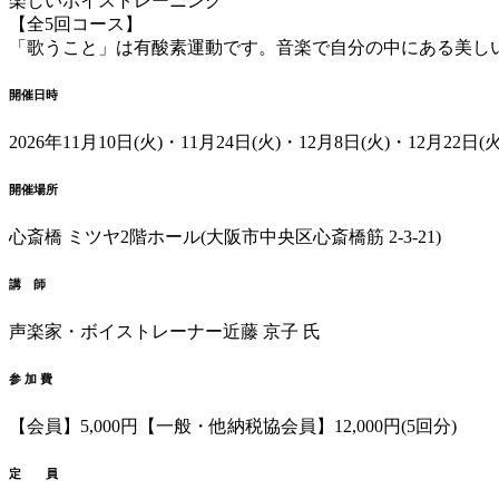
楽しいボイストレーニング
【全5回コース】
「歌うこと」は有酸素運動です。
音楽で自分の中にある美し
開催日時
2026年11月10日(火)
・11月24日(火)
・12月8日(火)
・12月22日(火
開催場所
心斎橋 ミツヤ
2階ホール
(大阪市中央区心斎橋筋 2-3-21)
講 師
声楽家・ボイストレーナー
近藤 京子 氏
参 加 費
【会員】5,000円
【一般・他納税協会員】12,000円
(5回分)
定 員