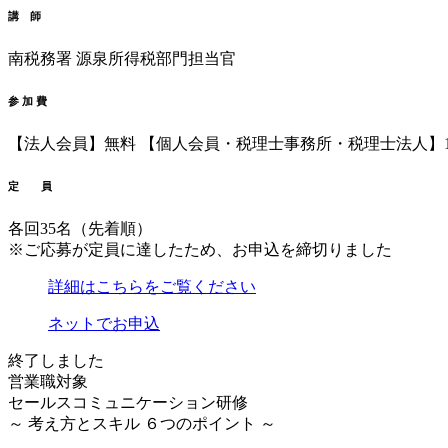
講 師
南税務署
源泉所得税部門
担当官
参 加 費
【法人会員】無料
【個人会員・税理士事務所・税理士法人】1,
定 員
各回35名（先着順）
※ご応募が定員に達したため、お申込を締切りました
詳細はこちらをご覧ください
ネットでお申込
終了しました
営業職対象
セールスコミュニケーション研修
～ 考え方とスキル ６つのポイント ～