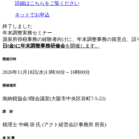
詳細はこちらをご覧ください
ネットでお申込
終了しました
年末調整実務セミナー
源泉所得税事務の経験者向けに、年末調整事務の留意点、誤
日(金)に年末調整事務研修会
を開催します。
開催日時
2026年11月18日(水)
13時30分～16時00分
開催場所
南納税協会
3階会議室
(大阪市中央区谷町7-5-22)
講 師
税理士
中嶋 崇 氏
(アクト経営会計事務所 所長)
参 加 費