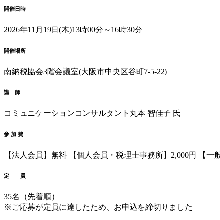
開催日時
2026年11月19日(木)
13時00分～16時30分
開催場所
南納税協会
3階会議室
(大阪市中央区谷町7-5-22)
講 師
コミュニケーションコンサルタント
丸本 智佳子 氏
参 加 費
【法人会員】無料
【個人会員・税理士事務所】2,000円
【一般
定 員
35名（先着順）
※ご応募が定員に達したため、お申込を締切りました