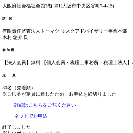
大阪府社会福祉会館
3階 301
(大阪市中央区谷町7-4-15)
講 師
有限責任監査法人トーマツ
リスクアドバイザリー事業本部
木村 悠介 氏
参 加 費
【法人会員】無料
【個人会員・税理士事務所・税理士法人】2,
定 員
80名（先着順）
※ご応募が定員に達したため、お申込を締切りました
詳細はこちらをご覧ください
ネットでお申込
終了しました