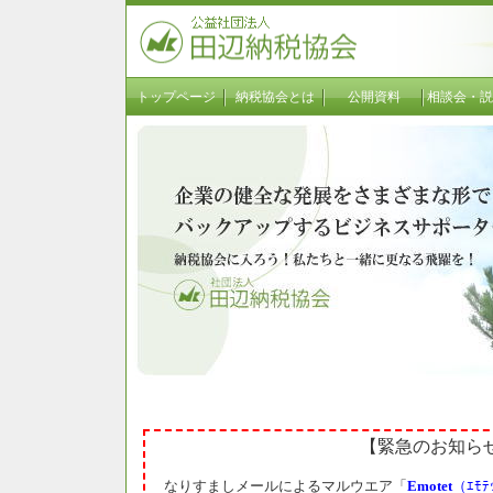
トップページ
納税協会とは
公開資料
相談会・説
【緊急のお知ら
なりすましメールによるマルウエア「
Emotet
（ｴﾓﾃ