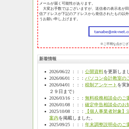
メールが届く可能性があります。
大変お手数ではございますが、送信者の表示名が田
信アドレスが下記のアドレスから発信されたもの以外
うお願い申し上げます。
※ご不明な点がござ
新着情報
2026/06/22 ：：：
公開資料
を更新しま
2026/06/01 ：：：
パソコン会計教室の
2026/04/01 ：：：
税制アンケート
を実
２９日まで）
2026/03/16 ：：：
無料税務相談会のご
2026/01/08 ：：：
確定申告相談会のお
2025/10/08 ：：：
【個人事業者対象】
案内
を掲載しました。
2025/09/25 ：：：
年末調整説明会のご