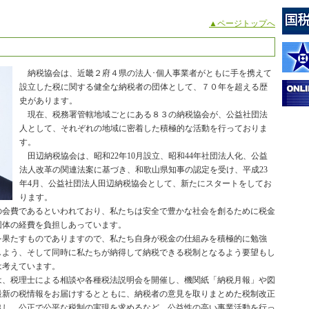
▲ページトップへ
納税協会は、近畿２府４県の法人･個人事業者がともに手を携えて
設立した税に関する健全な納税者の団体として、７０年を超える歴
史があります。
現在、税務署管轄地域ごとにある８３の納税協会が、公益社団法
人として、それぞれの地域に密着した積極的な活動を行っておりま
す。
田辺納税協会は、昭和22年10月設立、昭和44年社団法人化、公益
法人改革の関連法案に基づき、和歌山県知事の認定を受け、平成23
年4月、公益社団法人田辺納税協会として、新たにスタートをしてお
ります。
会費であるといわれており、私たちは安全で豊かな社会を創るために税金
団体の経費を負担しあっています。
果たすものでありますので、私たち自身が税金の仕組みを積極的に勉強
しよう、そして同時に私たちが納得して納税できる税制となるよう要望もし
は考えています。
、税理士による相談や各種税法説明会を開催し、機関紙「納税月報」や図
最新の税情報をお届けするとともに、納税者の意見を取りまとめた税制改正
出し、公正で公平な税制の実現を求めるなど、公益性の高い事業活動を行っ