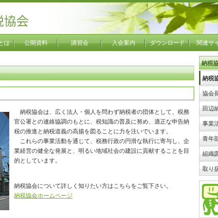
とは
公開資料
講習会
入会案内
ダウンロード
関連サ
納税
納税
協会
田辺
納税協会は、広く法人・個人を問わず納税者の団体として、税務
官公署との連絡協調のもとに、税知識の普及に努め、適正な申告納
事業
税の推進と納税道義の高揚を図ることに力を注いでいます。
青年
これらの事業活動を通じて、税務行政の円滑な執行に寄与し、企
業経営の健全な発展と、明るい地域社会の建設に貢献することを目
組織図
的としています。
取り
納税協会について詳しく知りたい方はこちらをご覧下さい。
納税協会ホームページ