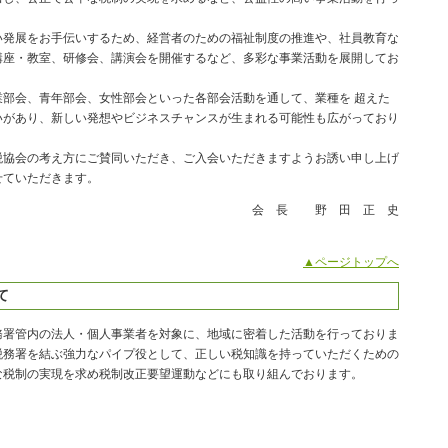
発展をお手伝いするため、経営者のための福祉制度の推進や、社員教育な
講座・教室、研修会、講演会を開催するなど、多彩な事業活動を展開してお
部会、青年部会、女性部会といった各部会活動を通して、業種を 超えた
いがあり、新しい発想やビジネスチャンスが生まれる可能性も広がっており
協会の考え方にご賛同いただき、ご入会いただきますようお誘い申し上げ
せていただきます。
会 長 野 田 正 史
▲ページトップへ
て
署管内の法人・個人事業者を対象に、地域に密着した活動を行っておりま
税務署を結ぶ強力なパイプ役として、正しい税知識を持っていただくための
な税制の実現を求め税制改正要望運動などにも取り組んでおります。