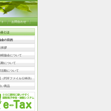
イト
お問合わせ
協会とは
協会の目的
長挨拶
納税協会について
活動について
部活動について
（PDFファイル124KB）
扱い商品